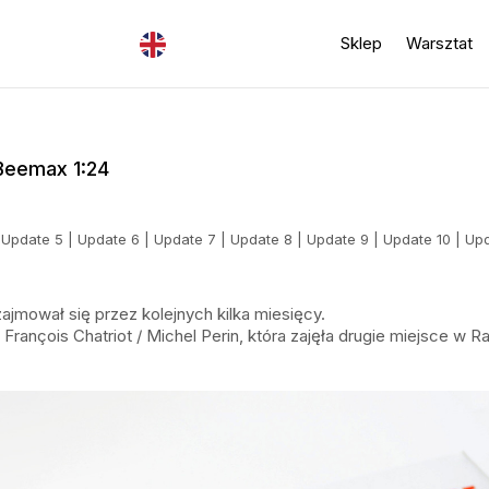
Sklep
Warsztat
Beemax 1:24
|
Update 5
|
Update 6
|
Update 7
|
Update 8
|
Update 9
|
Update 10
|
Upd
mował się przez kolejnych kilka miesięcy.
rançois Chatriot / Michel Perin, która zajęła drugie miejsce w Ra