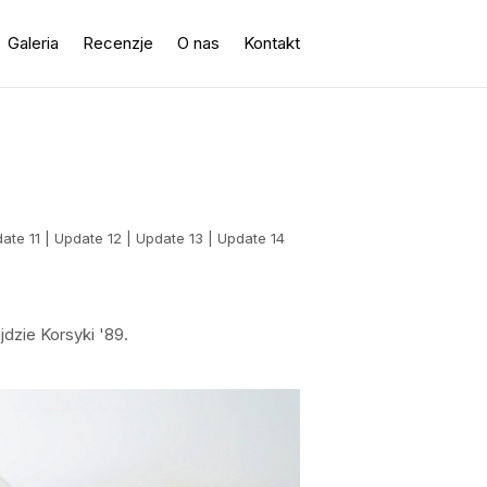
Galeria
Recenzje
O nas
Kontakt
ate 11
|
Update 12
|
Update 13
|
Update 14
jdzie Korsyki '89.