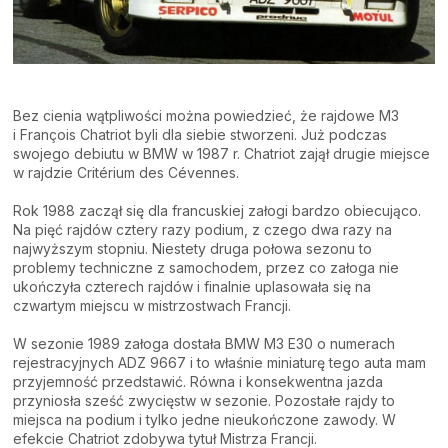
Bez cienia wątpliwości można powiedzieć, że rajdowe M3
i François Chatriot byli dla siebie stworzeni. Już podczas
swojego debiutu w BMW w 1987 r. Chatriot zajął drugie miejsce
w rajdzie Critérium des Cévennes.
Rok 1988 zaczął się dla francuskiej załogi bardzo obiecująco.
Na pięć rajdów cztery razy podium, z czego dwa razy na
najwyższym stopniu. Niestety druga połowa sezonu to
problemy techniczne z samochodem, przez co załoga nie
ukończyła czterech rajdów i finalnie uplasowała się na
czwartym miejscu w mistrzostwach Francji.
W sezonie 1989 załoga dostała BMW M3 E30 o numerach
rejestracyjnych ADZ 9667 i to właśnie miniaturę tego auta mam
przyjemność przedstawić. Równa i konsekwentna jazda
przyniosła sześć zwycięstw w sezonie. Pozostałe rajdy to
miejsca na podium i tylko jedne nieukończone zawody. W
efekcie Chatriot zdobywa tytuł Mistrza Francji.