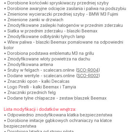
• Dorobione końcówki spryskiwaczy przedniej szyby
• Dorobione awaryjne odcięcie zasilania i paliwa na podszybiu
• Zmienione wycieraczki przedniej szyby - BMW M3 Fujimi
• Zmienione zamki w drzwiach
• Zmodyfikowane zaślepki halogenów w przednim zderzaku
• Siatka w przednim zderzaku - blaszki Beemax
• Zmodyfikowane odbłyśniki tylnych lamp
• Wlew paliwa - blaszki Beemax pomalowane na odpowiedni
kolor
• Dorobiona podstawa emblematu M3 na grillu
• Zmodyfikowane wloty powietrza na dachu
• Zmodyfikowana antena
• Śruby w felgach - scalecars.online (
SCO-R004
)
• Dodane wentyle - scalecars.online (
SCO-R002
)
• Znaczniki opon - kalki Decalcas
• Logo Pirelli - kalki Beemax i Tamyia
• Znaczniki przednich felg
• Dodane tylne chlapacze - zestaw blaszek Beemax
Lista modyfikacji i dodatków wnętrza:
• Odpowiednio zmodyfikowana klatka bezpieczeństwa
• Dorobione imitacje gąbkowych ochraniaczy na klatce
bezpieczeństwa
• Dorobiona latarka od strony pilota