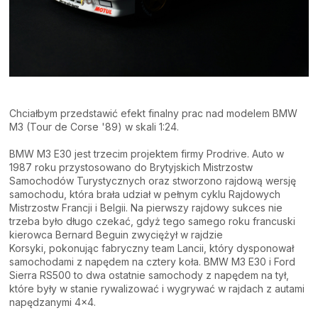
Chciałbym przedstawić efekt finalny prac nad modelem BMW
M3 (Tour de Corse '89) w skali 1:24.
BMW M3 E30 jest trzecim projektem firmy Prodrive. Auto w
1987 roku przystosowano do Brytyjskich Mistrzostw
Samochodów Turystycznych oraz stworzono rajdową wersję
samochodu, która brała udział w pełnym cyklu Rajdowych
Mistrzostw Francji i Belgii. Na pierwszy rajdowy sukces nie
trzeba było długo czekać, gdyż tego samego roku francuski
kierowca Bernard Beguin zwyciężył w rajdzie
Korsyki, pokonując fabryczny team Lancii, który dysponował
samochodami z napędem na cztery koła. BMW M3 E30 i Ford
Sierra RS500 to dwa ostatnie samochody z napędem na tył,
które były w stanie rywalizować i wygrywać w rajdach z autami
napędzanymi 4x4.