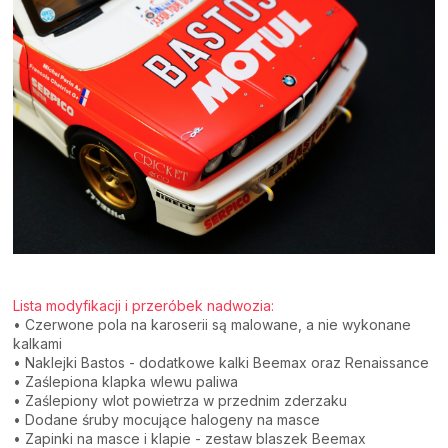
Lista modyfikacji i przeróbek nadwozia:
• Czerwone pola na karoserii są malowane, a nie wykonane
kalkami
• Naklejki Bastos - dodatkowe kalki Beemax oraz Renaissance
• Zaślepiona klapka wlewu paliwa
• Zaślepiony wlot powietrza w przednim zderzaku
• Dodane śruby mocujące halogeny na masce
• Zapinki na masce i klapie - zestaw blaszek Beemax