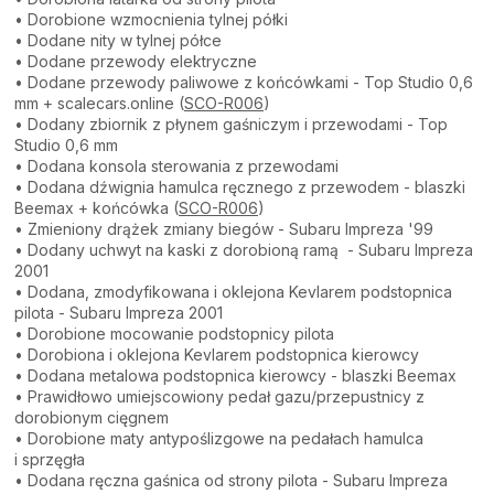
• Dorobione wzmocnienia tylnej półki
• Dodane nity w tylnej półce
• Dodane przewody elektryczne
• Dodane przewody paliwowe z końcówkami - Top Studio 0,6
mm + scalecars.online (
SCO-R006
)
• Dodany zbiornik z płynem gaśniczym i przewodami - Top
Studio 0,6 mm
• Dodana konsola sterowania z przewodami
• Dodana dźwignia hamulca ręcznego z przewodem - blaszki
Beemax + końcówka (
SCO-R006
)
• Zmieniony drążek zmiany biegów - Subaru Impreza '99
• Dodany uchwyt na kaski z dorobioną ramą - Subaru Impreza
2001
• Dodana, zmodyfikowana i oklejona Kevlarem podstopnica
pilota - Subaru Impreza 2001
• Dorobione mocowanie podstopnicy pilota
• Dorobiona i oklejona Kevlarem podstopnica kierowcy
• Dodana metalowa podstopnica kierowcy - blaszki Beemax
• Prawidłowo umiejscowiony pedał gazu/przepustnicy z
dorobionym cięgnem
• Dorobione maty antypoślizgowe na pedałach hamulca
i sprzęgła
• Dodana ręczna gaśnica od strony pilota - Subaru Impreza