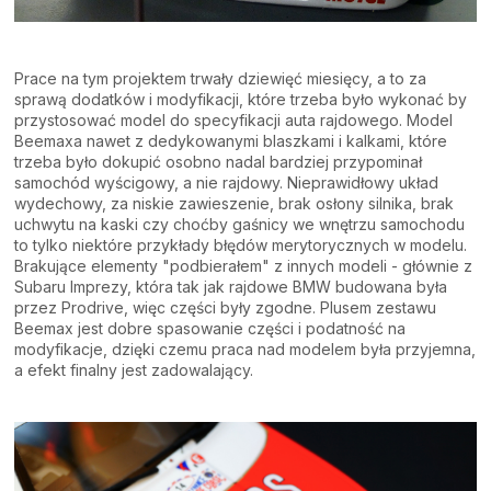
Prace na tym projektem trwały dziewięć miesięcy, a to za
sprawą dodatków i modyfikacji, które trzeba było wykonać by
przystosować model do specyfikacji auta rajdowego. Model
Beemaxa nawet z dedykowanymi blaszkami i kalkami, które
trzeba było dokupić osobno nadal bardziej przypominał
samochód wyścigowy, a nie rajdowy. Nieprawidłowy układ
wydechowy, za niskie zawieszenie, brak osłony silnika, brak
uchwytu na kaski czy choćby gaśnicy we wnętrzu samochodu
to tylko niektóre przykłady błędów merytorycznych w modelu.
Brakujące elementy "podbierałem" z innych modeli - głównie z
Subaru Imprezy, która tak jak rajdowe BMW budowana była
przez Prodrive, więc części były zgodne. Plusem zestawu
Beemax jest dobre spasowanie części i podatność na
modyfikacje, dzięki czemu praca nad modelem była przyjemna,
a efekt finalny jest zadowalający.