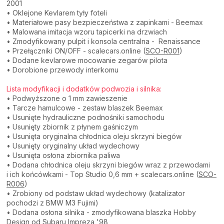
2001
• Oklejone Kevlarem tyły foteli
• Materiałowe pasy bezpieczeństwa z zapinkami - Beemax
• Malowana imitacja wzoru tapicerki na drzwiach
• Zmodyfikowany pulpit i konsola centralna - Renaissance
• Przełączniki ON/OFF - scalecars.online (
SCO-R001
)
• Dodane kevlarowe mocowanie zegarów pilota
• Dorobione przewody interkomu
Lista modyfikacji i dodatków podwozia i silnika:
• Podwyższone o 1 mm zawieszenie
• Tarcze hamulcowe - zestaw blaszek Beemax
• Usunięte hydrauliczne podnośniki samochodu
• Usunięty zbiornik z płynem gaśniczym
• Usunięta oryginalna chłodnica oleju skrzyni biegów
• Usunięty oryginalny układ wydechowy
• Usunięta osłona zbiornika paliwa
• Dodana chłodnica oleju skrzyni biegów wraz z przewodami
i ich końcówkami - Top Studio 0,6 mm + scalecars.online (
SCO-
R006
)
• Zrobiony od podstaw układ wydechowy (katalizator
pochodzi z BMW M3 Fujimi)
• Dodana osłona silnika - zmodyfikowana blaszka Hobby
Design od Subaru Impreza '98